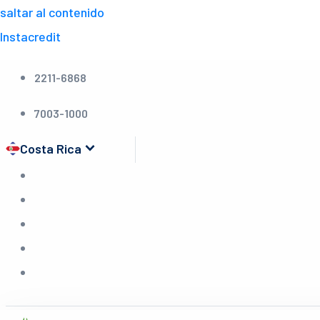
saltar al contenido
Instacredit
2211-6868
7003-1000
keyboard_arrow_down
Costa Rica