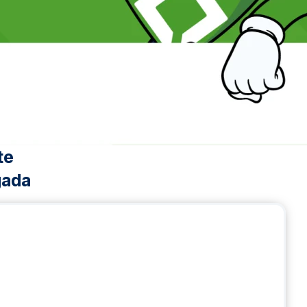
te
gada