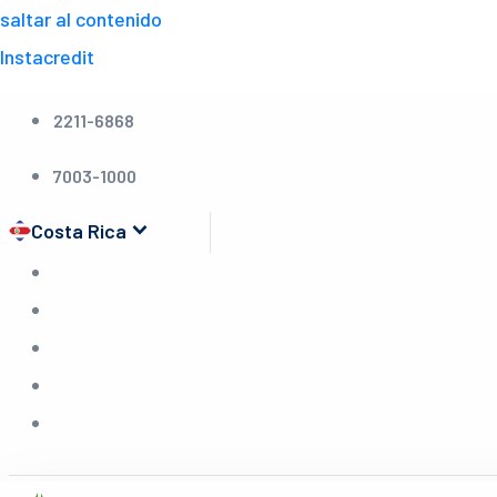
saltar al contenido
Instacredit
2211-6868
7003-1000
keyboard_arrow_down
Costa Rica