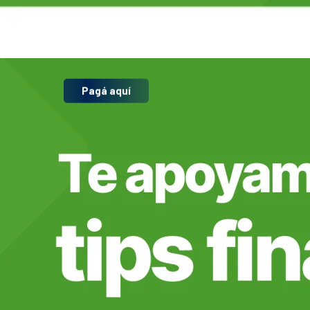
CENTROS DE NEGOCIO
Pagá aquí
Préstamos
Asistencias
Medios de Pago
Reporta tu pago
Promesa de Pago
Centros de Negocio